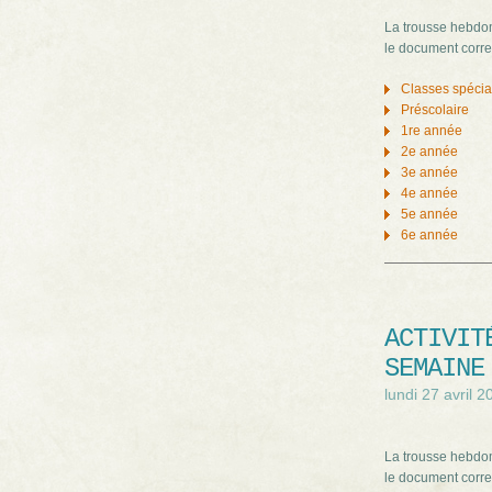
La trousse hebdom
le document corre
Classes spéci
Préscolaire
1re année
2e année
3e année
4e année
5e année
6e année
ACTIVIT
SEMAINE
lundi 27 avril 2
La trousse hebdom
le document corre