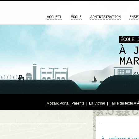
ACCUEIL
ÉCOLE
ADMINISTRATION
ENSE
ÉCOLE 
À 
MA
Mozaïk Portail Parents
|
La Vitrine
| Taille du texte
A