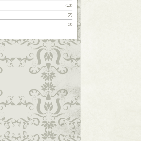
(13)
(2)
(3)