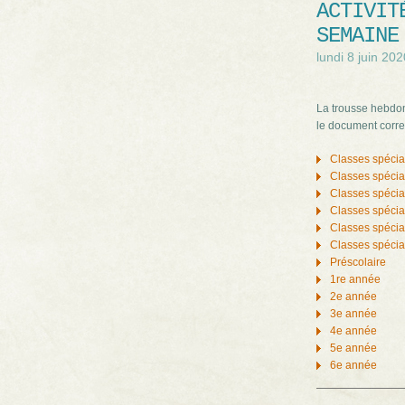
ACTIVIT
SEMAINE
lundi 8 juin 202
La trousse hebdom
le document corre
Classes spécia
Classes spécia
Classes spéci
Classes spéci
Classes spécia
Classes spéci
Préscolaire
1re année
2e année
3e année
4e année
5e année
6e année