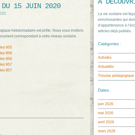
À DÉCOUVR
 DU 15 JUIN 2020
2020
La vie scolaire est faço
enrichissantes qui don
d’appartenance à l’éco
ogique hebdomadaire est prête. Nous vous invitons
articles déjà publiés.
document correspondant à votre niveau scolaire.
Catégories :
les 955
les 956
Activités
les 956
les 957
Actualités
les 957
Trousse pédagogique
Dates :
juin 2026
mai 2026
avril 2026
mars 2026