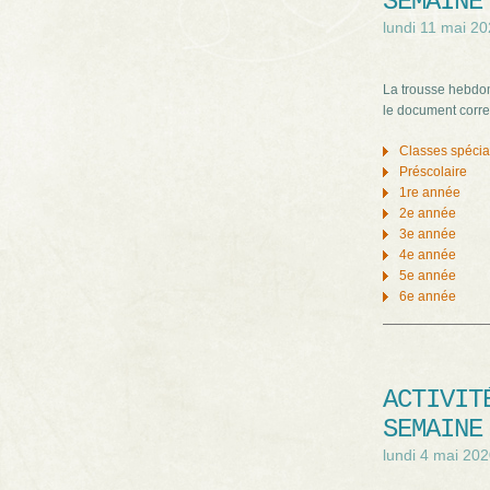
SEMAINE
lundi 11 mai 2
La trousse hebdom
le document corre
Classes spéci
Préscolaire
1re année
2e année
3e année
4e année
5e année
6e année
ACTIVIT
SEMAINE
lundi 4 mai 20