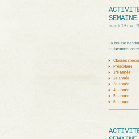
ACTIVIT
SEMAINE
mardi 19 mai 2
La trousse hebdom
le document corre
Classes spéci
Préscolaire
1re année
2e année
3e année
4e année
5e année
6e année
ACTIVIT